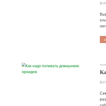
3
Вы
отн
пит
- 
ПОЛ
Ка
2
Сем
раз
суб