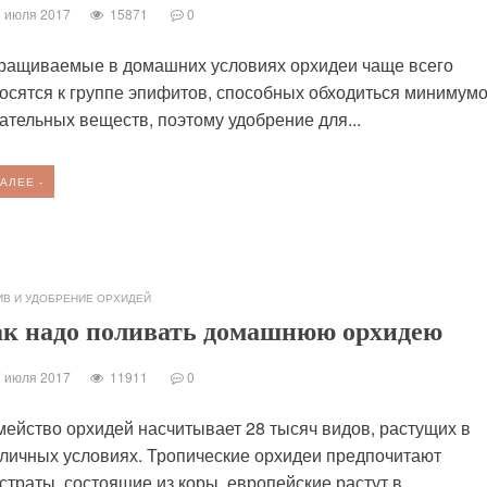
0 июля 2017
15871
0
ращиваемые в домашних условиях орхидеи чаще всего
осятся к группе эпифитов, способных обходиться минимум
ательных веществ, поэтому удобрение для...
ДАЛЕЕ -
ИВ И УДОБРЕНИЕ ОРХИДЕЙ
к надо поливать домашнюю орхидею
7 июля 2017
11911
0
ейство орхидей насчитывает 28 тысяч видов, растущих в
личных условиях. Тропические орхидеи предпочитают
страты, состоящие из коры, европейские растут в...